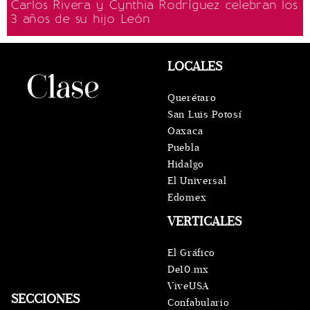
Carlos Rivera y Cynthia Rodríguez celebran los
3 años de su hijo León
LOCALES
Querétaro
San Luis Potosí
Oaxaca
Puebla
Hidalgo
El Universal
Edomex
VERTICALES
El Gráfico
De10.mx
ViveUSA
SECCIONES
Confabulario