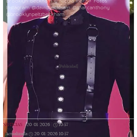
Brooklyn Beckham y Nicola Peltz / Fotos:
Instagram @davidbeckham @marcanthony
@brooklynpeltzbeckham
[Publicidad]
NOTICIAS
|
20/01/2026
|
10:57
|
Actualizada
20/01/2026
10:57