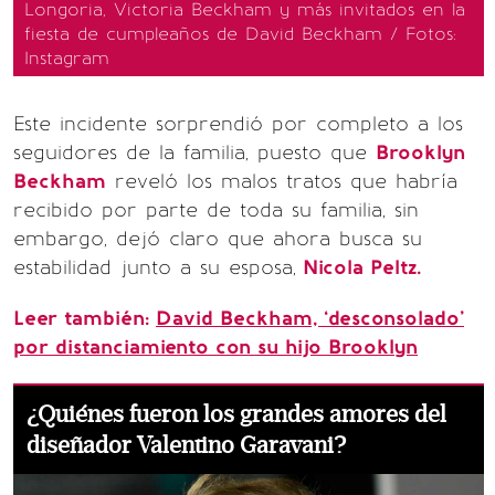
Longoria, Victoria Beckham y más invitados en la
fiesta de cumpleaños de David Beckham / Fotos:
Instagram
Este incidente sorprendió por completo a los
seguidores de la familia, puesto que
Brooklyn
Beckham
reveló los malos tratos que habría
recibido por parte de toda su familia, sin
embargo, dejó claro que ahora busca su
estabilidad junto a su esposa,
Nicola Peltz.
Leer también:
David Beckham, ‘desconsolado’
por distanciamiento con su hijo Brooklyn
¿Quiénes fueron los grandes amores del
diseñador Valentino Garavani?