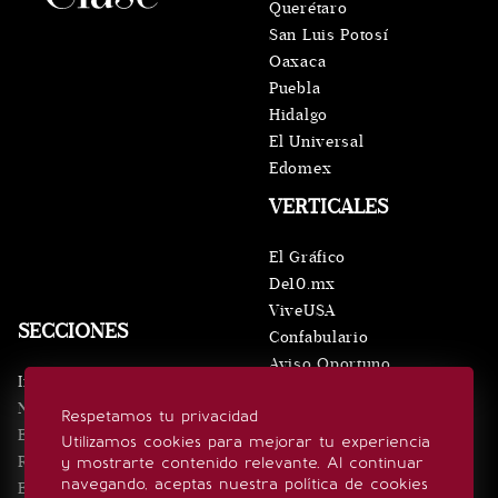
Querétaro
San Luis Potosí
Oaxaca
Puebla
Hidalgo
El Universal
Edomex
VERTICALES
El Gráfico
De10.mx
ViveUSA
SECCIONES
Confabulario
Aviso Oportuno
Inicio
Obituarios
Noticias
Respetamos tu privacidad
Consultas
Eventos
Utilizamos cookies para mejorar tu experiencia
Realeza
y mostrarte contenido relevante. Al continuar
SÍGUENOS
navegando, aceptas nuestra política de cookies
Estilo de vida