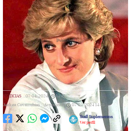
[Publicidad]
NOTICIAS
|
07/04/2024
|
14:45
|
Andrea Covarrubias |
Actualizada
07/04/2024
14:45
Staff Suplementos
Ver perfil