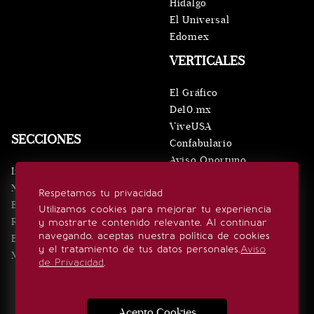
Hidalgo
El Universal
Edomex
VERTICALES
El Gráfico
De10.mx
ViveUSA
SECCIONES
Confabulario
Aviso Oportuno
Inicio
Obituarios
Noticias
Respetamos tu privacidad
Consultas
Eventos
Utilizamos cookies para mejorar tu experiencia
Realeza
y mostrarte contenido relevante. Al continuar
SÍGUENOS
navegando, aceptas nuestra política de cookies
Estilo de vida
y el tratamiento de tus datos personales.
Aviso
Minuto x Minuto
de Privacidad
.
Acepto Cookies