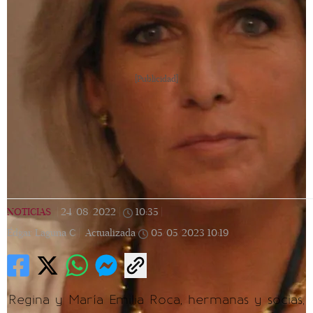
[Publicidad]
NOTICIAS
|
24/08/2022
|
10:35
|
Édgar Laguna C |
Actualizada
05/05/2023
10:19
Regina y María Emilia Roca, hermanas y socias,