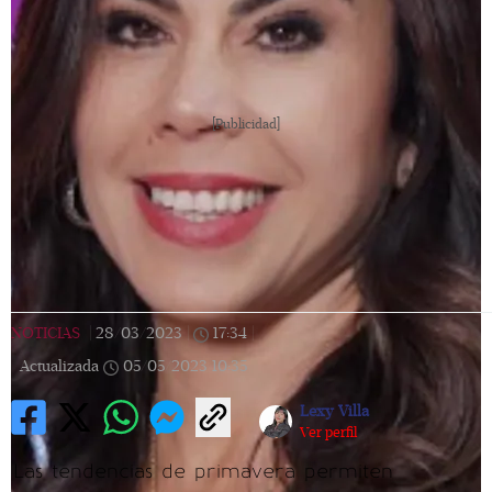
[Publicidad]
NOTICIAS
|
28/03/2023
|
17:34
|
Actualizada
05/05/2023
10:35
Lexy Villa
Ver perfil
Las tendencias de primavera permiten