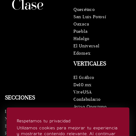
Querétaro
San Luis Potosí
Oaxaca
Puebla
Hidalgo
El Universal
Edomex
VERTICALES
El Gráfico
De10.mx
ViveUSA
SECCIONES
Confabulario
Aviso Oportuno
Inicio
Obituarios
Noticias
Respetamos tu privacidad
Consultas
Eventos
Utilizamos cookies para mejorar tu experiencia
Realeza
y mostrarte contenido relevante. Al continuar