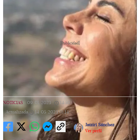
[Publicidad]
NOTICIAS
|
09/01/2023
|
14:50
|
Actualizada
14/05/2023
01:14
Jatziri Sánchez
Ver perfil