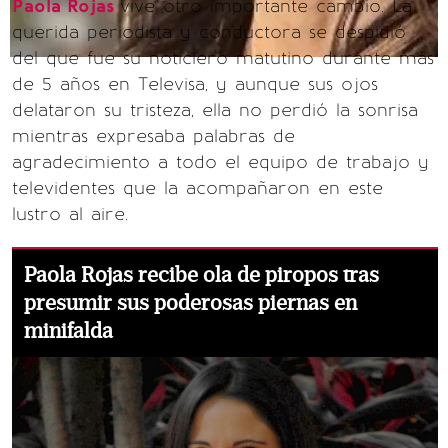
Paola Rojas
vive otro importante cambio. La
querida periodista y conductora se despidió
del que fue su noticiero matutino durante más
de 5 años en Televisa, y aunque sus ojos
delataron su tristeza, ella no perdió la sonrisa
mientras expresaba palabras de
agradecimiento a todo el equipo de trabajo y
televidentes que la acompañaron en este
lustro al aire.
Paola Rojas recibe ola de piropos tras
presumir sus poderosas piernas en
minifalda