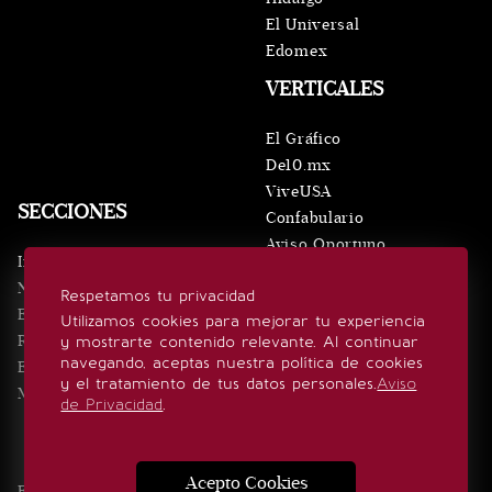
El Universal
Edomex
VERTICALES
El Gráfico
De10.mx
ViveUSA
SECCIONES
Confabulario
Aviso Oportuno
Inicio
Obituarios
Noticias
Respetamos tu privacidad
Consultas
Eventos
Utilizamos cookies para mejorar tu experiencia
Realeza
y mostrarte contenido relevante. Al continuar
SÍGUENOS
navegando, aceptas nuestra política de cookies
Estilo de vida
y el tratamiento de tus datos personales.
Aviso
Minuto x Minuto
de Privacidad
.
Acepto Cookies
Edición Impresa
Noticias
Quiénes somos
Realeza