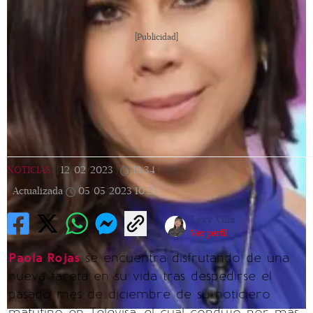
[Publicidad]
NOTICIAS
|
12/02/2023
|
13:34
|
Actualizada
05/05/2023
10:23
Lexy Villa
Ver perfil
Paola Rojas
se encuentra disfrutando de una
nueva faceta en su vida tras despedirse el
pasado mes de diciembre de su noticiero
matutino en Televisa, el cual condujo por más