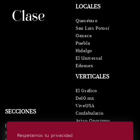
LOCALES
Querétaro
San Luis Potosí
Oaxaca
Puebla
Hidalgo
El Universal
Edomex
VERTICALES
El Gráfico
De10.mx
ViveUSA
SECCIONES
Confabulario
Aviso Oportuno
Inicio
Obituarios
Noticias
Respetamos tu privacidad
Consultas