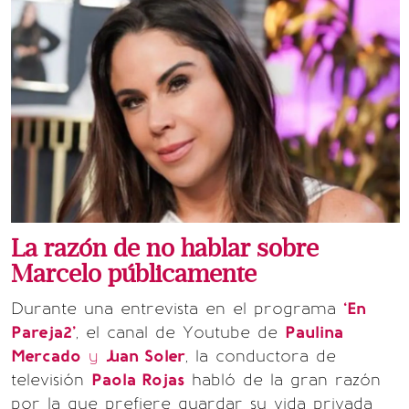
La razón de no hablar sobre
Marcelo públicamente
Durante una entrevista en el programa
‘En
Pareja2’
, el canal de Youtube de
Paulina
Mercado
y
Juan Soler
, la conductora de
televisión
Paola Rojas
habló de la gran razón
por la que prefiere guardar su vida privada