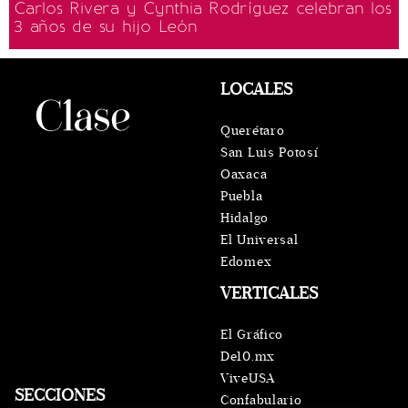
Carlos Rivera y Cynthia Rodríguez celebran los
3 años de su hijo León
LOCALES
Querétaro
San Luis Potosí
Oaxaca
Puebla
Hidalgo
El Universal
Edomex
VERTICALES
El Gráfico
De10.mx
ViveUSA
SECCIONES
Confabulario