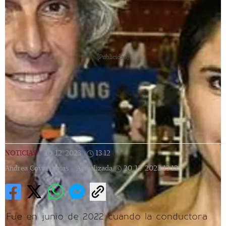
[Publicidad]
NOTICIAS
|
20/12/2023
|
13:12
|
Andrea Covarrubias |
Actualizada
20/12/2023
13:12
Fue en junio de 2022 cuando la conductora