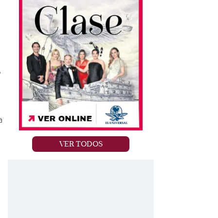
a
o
a
VER TODOS