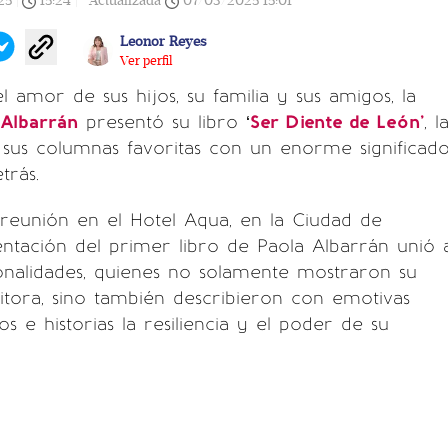
25
|
15:24
|
Actualizada
07/03/2025
15:01
Leonor Reyes
Ver perfil
 amor de sus hijos, su familia y sus amigos, la
 Albarrán
presentó su libro ‘
Ser Diente de León’
, l
sus columnas favoritas con un enorme significad
trás.
reunión en el Hotel Aqua, en la Ciudad de
entación del primer libro de Paola Albarrán unió 
onalidades, quienes no solamente mostraron su
itora, sino también describieron con emotivas
os e historias la resiliencia y el poder de su