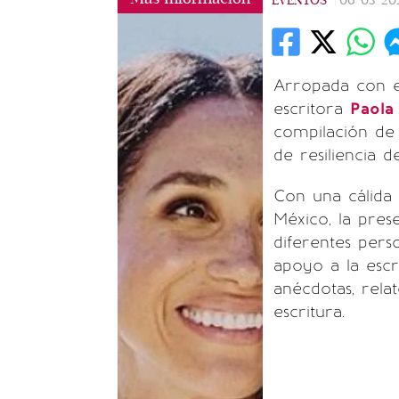
EVENTOS
|
06/03/20
Arropada con el
escritora
Paola
compilación de 
de resiliencia de
Con una cálida 
México, la pres
diferentes pers
apoyo a la escr
anécdotas, relat
escritura.