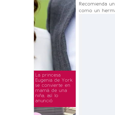
Recomienda un 
como un herma
La princesa
Eugenia de York
se convierte en
mamá de una
niña, así lo
anunció