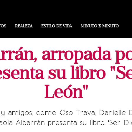
TOS
REALEZA
ESTILO DE VIDA
MINUTO X MINUTO
rrán, arropada po
senta su libro "S
León"
y amigos, como Oso Trava, Danielle D
Paola Albarrán presenta su libro ‘Ser D