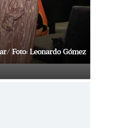
ssar/ Foto: Leonardo Gómez
Paola Al