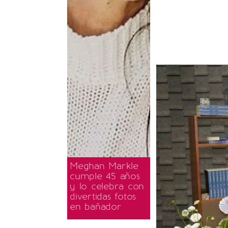
Meghan Markle
cumple 45 años
y lo celebra con
divertidas fotos
en bañador