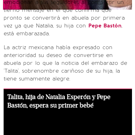
emocionar a sus seguidores al compartir un
tierno mensaje en el que confirma que
pronto se convertirá en abuela por primera
vez ya que Natalia, su hija con
Pepe Bastón
,
está embarazada.
La actriz mexicana había expresado con
anterioridad su deseo de convertirse en
abuela por lo que la noticia del embarazo de
'Talita', sobrenombre cariñoso de su hija, la
tiene sumamente alegre.
Talita, hija de Natalia Esperón y Pepe
Bastón, espera su primer bebé