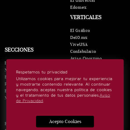
El Universal
Edomex
VERTICALES
El Gráfico
De10.mx
ViveUSA
SECCIONES
Confabulario
Aviso Oportuno
Inicio
Obituarios
Noticias
Respetamos tu privacidad
Consultas
Eventos
Utilizamos cookies para mejorar tu experiencia
Realeza
y mostrarte contenido relevante. Al continuar
SÍGUENOS
navegando, aceptas nuestra política de cookies
Estilo de vida
y el tratamiento de tus datos personales.
Aviso
Minuto x Minuto
de Privacidad
.
Acepto Cookies
Edición Impresa
Noticias
Quiénes somos
Realeza