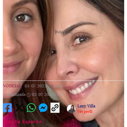
[Publicidad]
NOTICIAS
|
03/07/2023
|
15:41
|
Actualizada
03/07/2023
15:41
Lexy Villa
Ver perfil
Natalia Esperón
no ha podido evitar