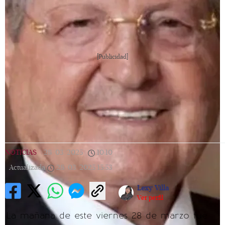
[Publicidad]
NOTICIAS
|
28/03/2025
|
10:10
|
Actualizada
28/03/2025
15:53
Lexy Villa
Ver perfil
La mañana de este viernes 28 de marzo fue