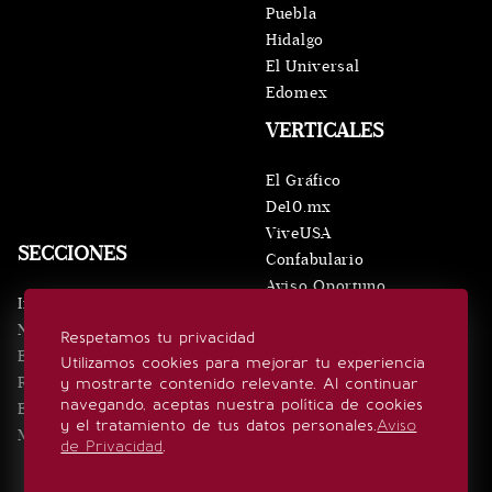
Puebla
Hidalgo
El Universal
Edomex
VERTICALES
El Gráfico
De10.mx
ViveUSA
SECCIONES
Confabulario
Aviso Oportuno
Inicio
Obituarios
Noticias
Respetamos tu privacidad
Consultas
Eventos
Utilizamos cookies para mejorar tu experiencia
Realeza
y mostrarte contenido relevante. Al continuar
SÍGUENOS
navegando, aceptas nuestra política de cookies
Estilo de vida
y el tratamiento de tus datos personales.
Aviso
Minuto x Minuto
de Privacidad
.