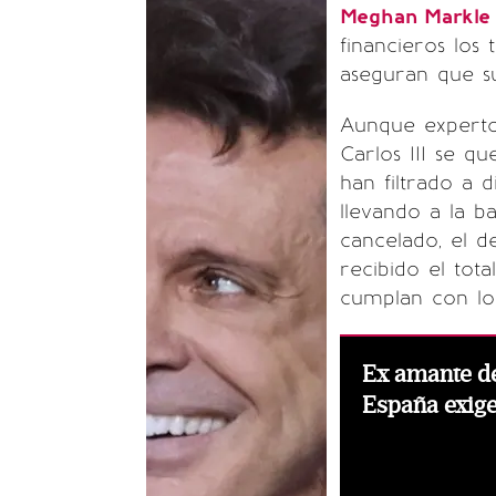
Meghan Markl
financieros los
aseguran que su
Aunque expertos
Carlos III se qu
han filtrado a d
llevando a la b
cancelado, el d
recibido el tot
cumplan con lo
Ex amante de
España exige