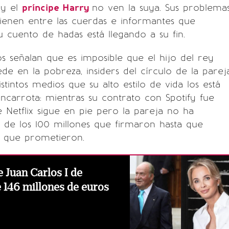
e
y el
príncipe Harry
no ven la suya. Sus problema
 tienen entre las cuerdas e informantes que
 cuento de hadas está llegando a su fin.
 señalan que es imposible que el hijo del rey
ede en la pobreza, insiders del círculo de la parej
istintos medios que su alto estilo de vida los está
ancarrota: mientras su contrato con Spotify fue
e Netflix sigue en pie pero la pareja no ha
al de los 100 millones que firmaron hasta que
 que prometieron.
 Juan Carlos I de
 146 millones de euros