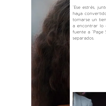
"Ese estrés, ju
haya convertido
tomarse un tie
a encontrar lo 
fuente a "Page
separados.