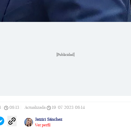
[Publicidad]
3
|
08:13
|
Actualizada
19/07/2023
08:14
Jatziri Sánchez
Ver perfil