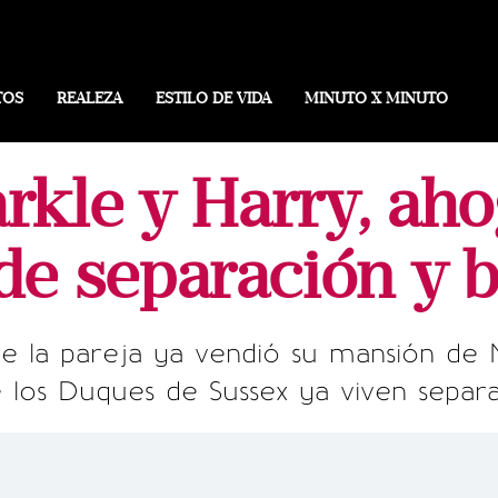
TOS
REALEZA
ESTILO DE VIDA
MINUTO X MINUTO
kle y Harry, aho
de separación y b
e la pareja ya vendió su mansión de 
 los Duques de Sussex ya viven separ