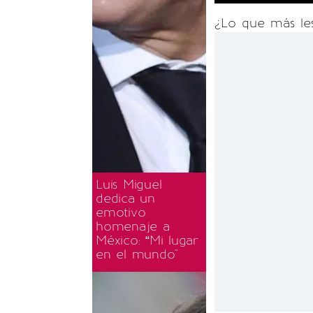
¿Lo que más les
Luis Miguel
dedica un
emotivo
homenaje a
México: “Mi lugar
en el mundo"