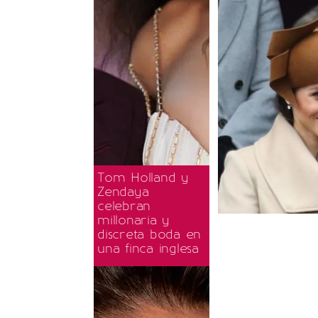
Tom Holland y
Zendaya
celebran
millonaria y
discreta boda en
una finca inglesa