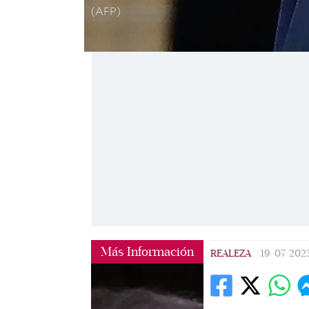
(AFP)
Más Información
REALEZA
|
19/07/202