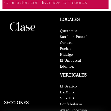
sorprenden con divertidas confesiones
LOCALES
Querétaro
San Luis Potosí
Oaxaca
Puebla
Hidalgo
El Universal
Edomex
VERTICALES
El Gráfico
De10.mx
ViveUSA
SECCIONES
Confabulario
Aviso Oportuno