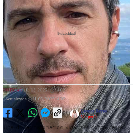
[Publicidad]
NOTICIAS
|
11/03/2025
|
14:02
|
Actualizada
11/03/2025
14:02
Leonor Reyes
Ver perfil
Una de las historias de vida más complicadas