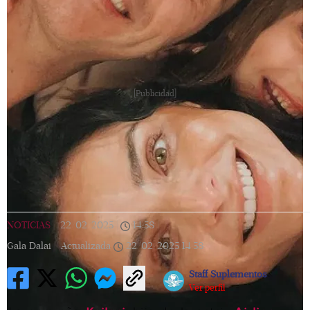
[Publicidad]
NOTICIAS
|
22/02/2025
|
14:58
|
Gala Dalai |
Actualizada
22/02/2025
14:58
Staff Suplementos
Ver perfil