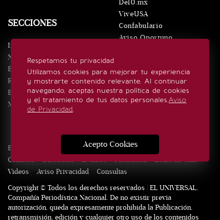
De10.mx
ViveUSA
SECCIONES
Confabulario
Aviso Oportuno
Inicio
Obituarios
Noticias
Respetamos tu privacidad
Consultas
Eventos
Utilizamos cookies para mejorar tu experiencia
Realeza
y mostrarte contenido relevante. Al continuar
SÍGUENOS
navegando, aceptas nuestra política de cookies
Estilo de vida
y el tratamiento de tus datos personales.
Aviso
Minuto x Minuto
de Privacidad
.
Acepto Cookies
Edición Impresa
Noticias
Quiénes somos
Realeza
Contacto
Directorio
Eventos
Publicidad
Estilo de vida
Videos
Aviso Privacidad
Consultas
Copyright © Todos los derechos reservados | EL UNIVERSAL,
Compañía Periodística Nacional. De no existir previa
autorización, queda expresamente prohibida la Publicación,
retransmisión, edición y cualquier otro uso de los contenidos