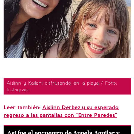
Aislinn y Kailani disfrutando en la playa / Foto:
Instagram
Leer también:
Aislinn Derbez y su esperado
regreso a las pantallas con “Entre Paredes”
Así fue el encuentro de Angela Aguilar y