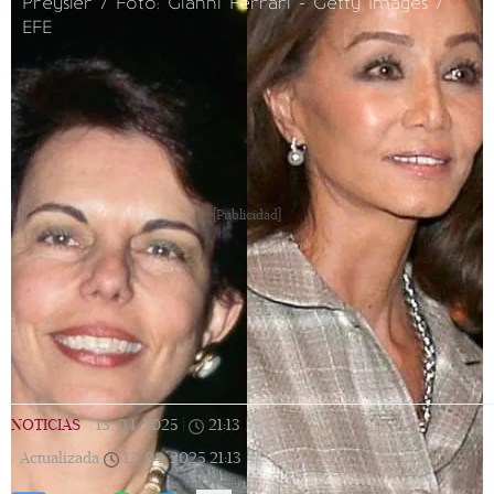
Preysler / Foto: Gianni Ferrari - Getty Images /
EFE
[Publicidad]
NOTICIAS
|
13/04/2025
|
21:13
|
Actualizada
13/04/2025
21:13