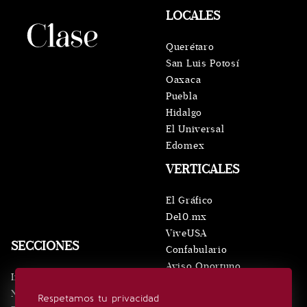
LOCALES
Querétaro
San Luis Potosí
Oaxaca
Puebla
Hidalgo
El Universal
Edomex
VERTICALES
El Gráfico
De10.mx
ViveUSA
SECCIONES
Confabulario
Aviso Oportuno
Inicio
Obituarios
Noticias
Respetamos tu privacidad
Consultas