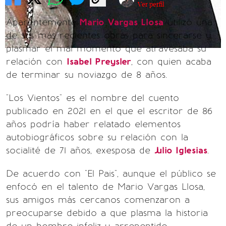
Ver perfil
Aparentemente
Mario Vargas Llosa
utilizó una
de sus más recientes obras para sincerarse y
plasmar el mal momento que atravesaba su
relación con
Isabel Preysler
, con quien acaba
de terminar su noviazgo de 8 años.
"Los Vientos" es el nombre del cuento
publicado en 2021 en el que el escritor de 86
años podría haber relatado elementos
autobiográficos sobre su relación con la
socialité de 71 años, exesposa de
Julio Iglesias
.
De acuerdo con "El Pais", aunque el público se
enfocó en el talento de Mario Vargas Llosa,
sus amigos más cercanos comenzaron a
preocuparse debido a que plasma la historia