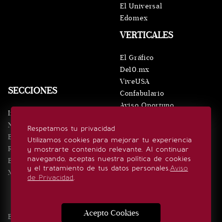
El Universal
Edomex
VERTICALES
El Gráfico
De10.mx
ViveUSA
SECCIONES
Confabulario
Aviso Oportuno
Inicio
Obituarios
Noticias
Respetamos tu privacidad
Consultas
Eventos
Utilizamos cookies para mejorar tu experiencia
Realeza
y mostrarte contenido relevante. Al continuar
SÍGUENOS
navegando, aceptas nuestra política de cookies
Estilo de vida
y el tratamiento de tus datos personales.
Aviso
Minuto x Minuto
de Privacidad
.
Acepto Cookies
Edición Impresa
Noticias
Quiénes somos
Realeza