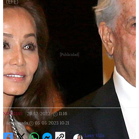
(EFE)
[Publicidad]
NOTICIAS
|
29/12/2022
|
11:16
|
Actualizada
05/05/2023
10:21
Lexy Villa