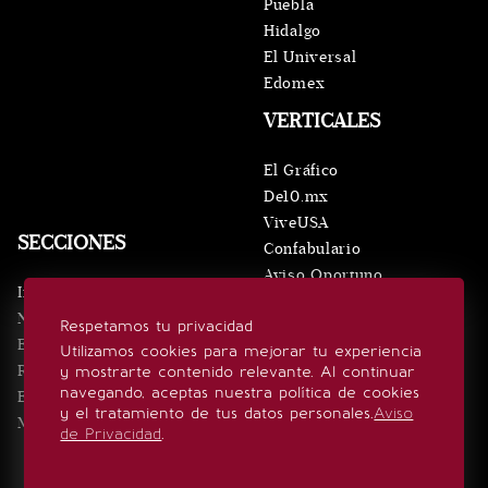
Puebla
Hidalgo
El Universal
Edomex
VERTICALES
El Gráfico
De10.mx
ViveUSA
SECCIONES
Confabulario
Aviso Oportuno
Inicio
Obituarios
Noticias
Respetamos tu privacidad
Consultas
Eventos
Utilizamos cookies para mejorar tu experiencia
Realeza
y mostrarte contenido relevante. Al continuar
SÍGUENOS
navegando, aceptas nuestra política de cookies
Estilo de vida
y el tratamiento de tus datos personales.
Aviso
Minuto x Minuto
de Privacidad
.