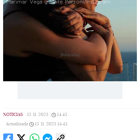
Marimar Vega y Maite Perroni/Instagram.
[Publicidad]
NOTICIAS
|
13/11/2023
|
14:43
|
Actualizada
13/11/2023
14:43