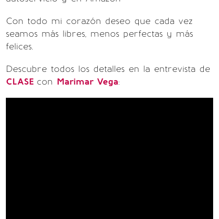
Con todo mi corazón deseo que cada vez
seamos más libres, menos perfectas y más
felices.
Descubre todos los detalles en la entrevista de
CLASE
con
Marimar Vega
: