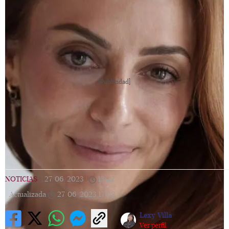
[Publicidad]
NOTICIAS
|
27/06/2023
|
13:42
|
Actualizada
27/06/2023
17:08
Lexy Villa
Ver perfil