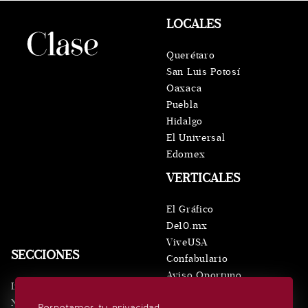
LOCALES
Querétaro
San Luis Potosí
Oaxaca
Puebla
Hidalgo
El Universal
Edomex
VERTICALES
El Gráfico
De10.mx
ViveUSA
SECCIONES
Confabulario
Aviso Oportuno
Inicio
Obituarios
Noticias
Respetamos tu privacidad