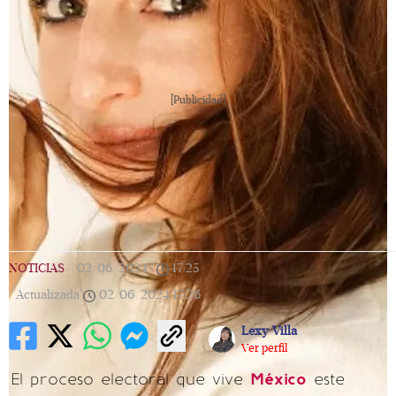
[Publicidad]
NOTICIAS
|
02/06/2024
|
17:25
|
Actualizada
02/06/2024
17:26
Lexy Villa
Ver perfil
El proceso electoral que vive
México
este