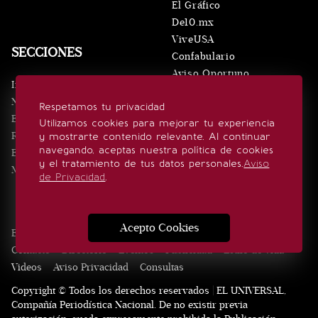
El Gráfico
De10.mx
ViveUSA
SECCIONES
Confabulario
Aviso Oportuno
Inicio
Obituarios
Noticias
Respetamos tu privacidad
Consultas
Eventos
Utilizamos cookies para mejorar tu experiencia
Realeza
y mostrarte contenido relevante. Al continuar
SÍGUENOS
navegando, aceptas nuestra política de cookies
Estilo de vida
y el tratamiento de tus datos personales.
Aviso
Minuto x Minuto
de Privacidad
.
Acepto Cookies
Edición Impresa
Noticias
Quiénes somos
Realeza
Contacto
Directorio
Eventos
Publicidad
Estilo de vida
Videos
Aviso Privacidad
Consultas
Copyright © Todos los derechos reservados | EL UNIVERSAL,
Compañía Periodística Nacional. De no existir previa