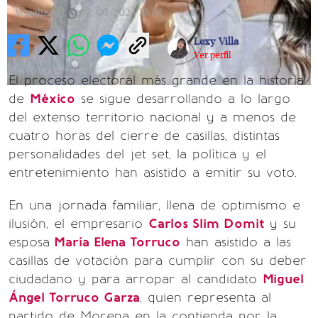
Actualizada
02/06/2024
16:33
Lexy Villa
Ver perfil
El proceso electoral más grande en la historia
de
México
se sigue desarrollando a lo largo
del extenso territorio nacional y a menos de
cuatro horas del cierre de casillas, distintas
personalidades del jet set, la política y el
entretenimiento han asistido a emitir su voto.
En una jornada familiar, llena de optimismo e
ilusión, el empresario
Carlos Slim Domit
y su
esposa
María Elena Torruco
han asistido a las
casillas de votación para cumplir con su deber
ciudadano y para arropar al candidato
Miguel
Ángel Torruco Garza
, quien representa al
partido de Morena en la contienda por la