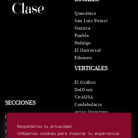
Querétaro
San Luis Potosí
Oaxaca
Puebla
Hidalgo
El Universal
Edomex
VERTICALES
El Gráfico
De10.mx
ViveUSA
SECCIONES
Confabulario
Aviso Oportuno
Inicio
Obituarios
Noticias
Respetamos tu privacidad
Consultas
Eventos
Utilizamos cookies para mejorar tu experiencia