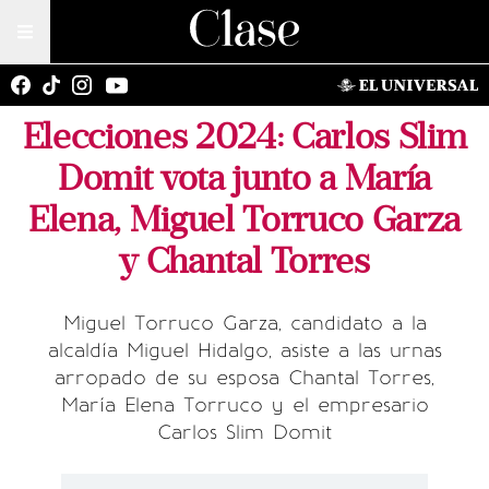
Elecciones 2024: Carlos Slim
Domit vota junto a María
Elena, Miguel Torruco Garza
y Chantal Torres
Miguel Torruco Garza, candidato a la
alcaldía Miguel Hidalgo, asiste a las urnas
arropado de su esposa Chantal Torres,
María Elena Torruco y el empresario
Carlos Slim Domit