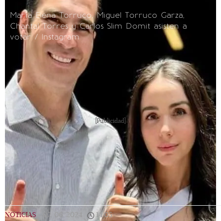
María Elena Torruco, Miguel Torruco Garza,
Chantal Torres y Carlos Slim Domit asisten a
votar / Instagram
[Publicidad]
NOTICIAS
|
02/06/2024
|
14:05
|