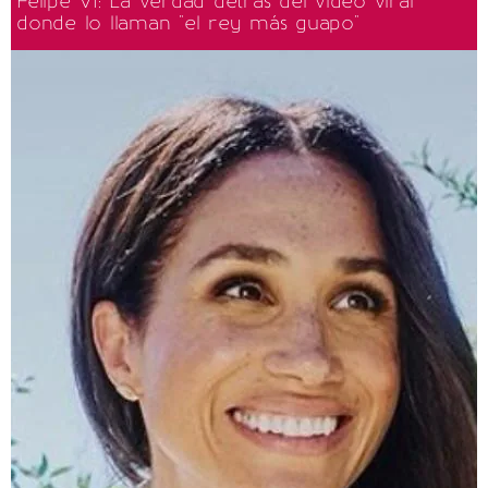
Felipe VI: La verdad detrás del video viral
donde lo llaman "el rey más guapo"