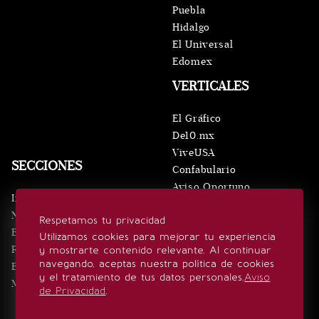
Puebla
Hidalgo
El Universal
Edomex
VERTICALES
El Gráfico
De10.mx
ViveUSA
SECCIONES
Confabulario
Aviso Oportuno
Inicio
Obituarios
Noticias
Respetamos tu privacidad
Consultas
Eventos
Utilizamos cookies para mejorar tu experiencia
Realeza
y mostrarte contenido relevante. Al continuar
SÍGUENOS
navegando, aceptas nuestra política de cookies
Estilo de vida
y el tratamiento de tus datos personales.
Aviso
Minuto x Minuto
de Privacidad
.