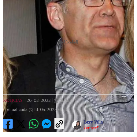
[Publicidad]
NOTICIAS
|
26/03/2023
|
13:02
|
Actualizada
14/05/2023
01:13
Lexy Villa
Ver perfil