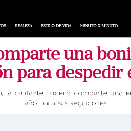
TOS
REALEZA
ESTILO DE VIDA
MINUTO X MINUTO
mparte una bonit
ón para despedir
 la cantante Lucero comparte una em
año para sus seguidores