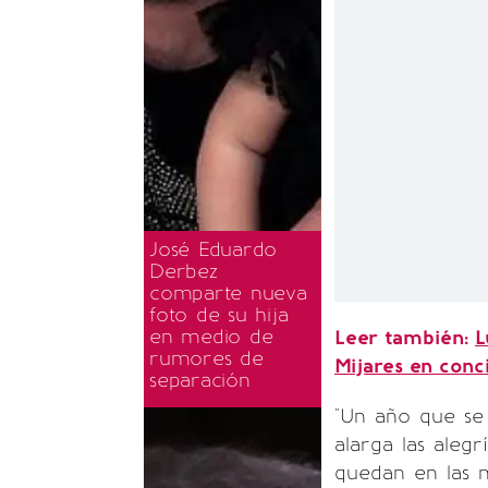
José Eduardo
Derbez
comparte nueva
foto de su hija
en medio de
Leer también:
L
rumores de
Mijares en conc
separación
"Un año que se
alarga las alegr
quedan en las 