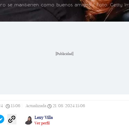
cero se mantienen como buenos amigos / Foto: Getty I
[Publicidad]
24
|
15:06
|
Actualizada
21/08/2024
15:06
Lexy Villa
Ver perfil