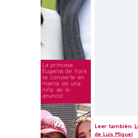
La princesa
Eugenia de York
se convierte en
mamá de una
niña, así lo
anunció
Leer también:
L
de Luis Miguel