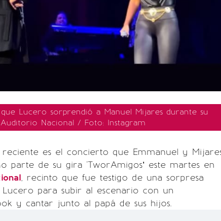
que Lucero sorprendió a Manuel Mijares durante su
 Auditorio Nacional / Foto: Instagram
 reciente es el concierto que Emmanuel y Mijare
o parte de su gira 'TworAmigos’ este martes en
ional
, recinto que fue testigo de una sorpresa
 Lucero para subir al escenario con un
ok y cantar junto al papá de sus hijos.