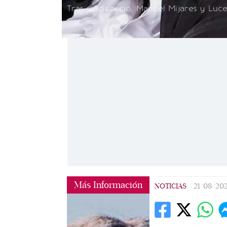
Tras su divorcio, Manuel Mijares y Lu
Más Información
NOTICIAS
|
21/08/20