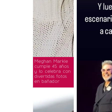
Meghan Markle
cumple 45 años
y lo celebra con
divertidas fotos
en bañador