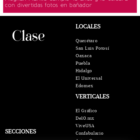
con divertidas fotos en bañador
LOCALES
Querétaro
San Luis Potosí
Oaxaca
Puebla
Hidalgo
El Universal
Edomex
VERTICALES
El Gráfico
De10.mx
ViveUSA
SECCIONES
Confabulario