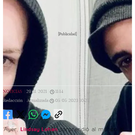
[Publicidad]
NOTICIAS
|
29/11/2021
|
11:14
|
Redacción |
Actualizada
05/05/2023
10:27
Ayer,
Lindsay Lohan
sorprendió al mundo al