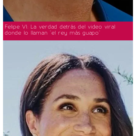
Felipe VI: La verdad detrás del video viral
donde lo llaman "el rey más guapo"