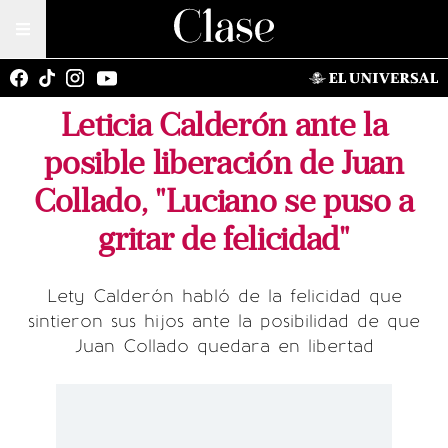
Leticia Calderón ante la
posible liberación de Juan
Collado, "Luciano se puso a
gritar de felicidad"
Lety Calderón habló de la felicidad que
sintieron sus hijos ante la posibilidad de que
Juan Collado quedara en libertad