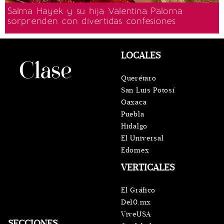
Salma Hayek y su hija Valentina Paloma
sorprenden con divertidas confesiones
LOCALES
Querétaro
San Luis Potosí
Oaxaca
Puebla
Hidalgo
El Universal
Edomex
VERTICALES
El Gráfico
De10.mx
ViveUSA
SECCIONES