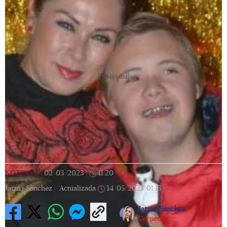
[Publicidad]
NOTICIAS
|
02/03/2023
|
11:20
|
Jatziri Sanchez |
Actualizada
14/05/2023
01:13
Jatziri Sánchez
Ver perfil