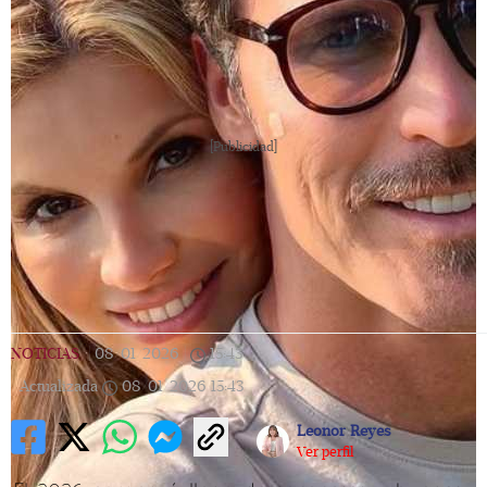
[Publicidad]
NOTICIAS
|
08/01/2026
|
15:43
|
Actualizada
08/01/2026
15:43
Leonor Reyes
Ver perfil