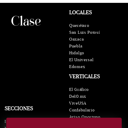
LOCALES
Querétaro
San Luis Potosí
Oaxaca
Puebla
Hidalgo
El Universal
Edomex
VERTICALES
El Gráfico
De10.mx
ViveUSA
SECCIONES
Confabulario
Aviso Oportuno
Inicio
Obituarios