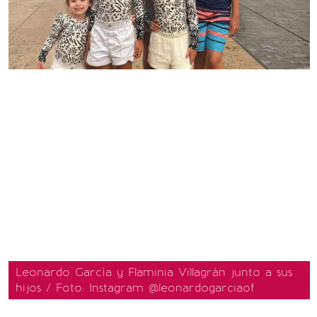
Leonardo García y Flaminia Villagrán junto a sus
hijos / Foto: Instagram @leonardogarciaof