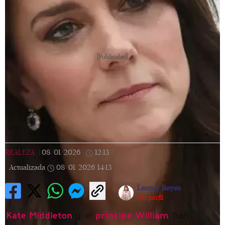
[Publicidad]
REALEZA
|
08/01/2026
|
12:13
|
Actualizada
08/01/2026
14:13
Leonor Reyes
Ver perfil
Kate Middleton
y el
príncipe William
han