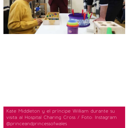
Kate Middleton y el príncipe William durante su
visita al Hospital Charing Cross / Foto: Instagram
@princeandprincessofwales