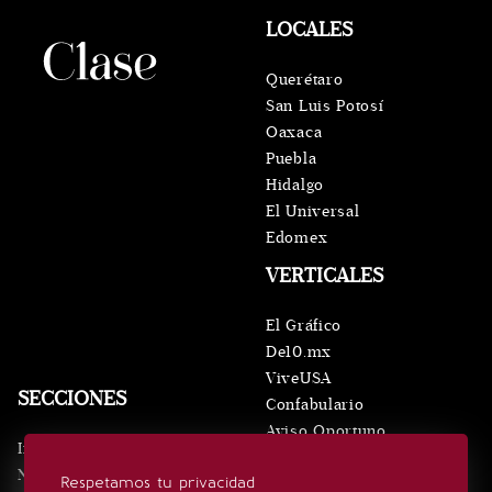
LOCALES
Querétaro
San Luis Potosí
Oaxaca
Puebla
Hidalgo
El Universal
Edomex
VERTICALES
El Gráfico
De10.mx
ViveUSA
SECCIONES
Confabulario
Aviso Oportuno
Inicio
Obituarios
Noticias
Respetamos tu privacidad
Consultas