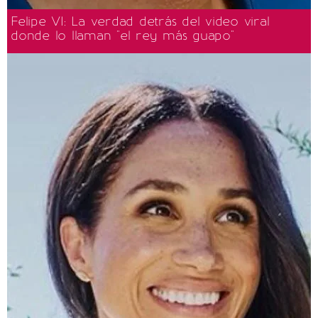
Felipe VI: La verdad detrás del video viral
donde lo llaman "el rey más guapo"