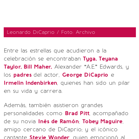
Leonardo DiCaprio / Foto: Archivo
Entre las estrellas que acudieron a la
celebración se encontraban
Tyga, Teyana
Taylor, Bill Maher,
Alexander “A.E.” Edwards, y
los
padres
del actor,
George DiCaprio
e
Irmelin Indenbirken
, quienes han sido un pilar
en su vida y carrera.
Además, también asistieron grandes
personalidades como
Brad Pitt
, acompañado
de su novia
Inés de Ramón
;
Tobey Maguire
,
amigo cercano de DiCaprio; y el icónico
cantante
Stevie Wonder
, quien emocionó al