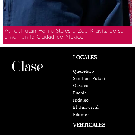
Así disfrutan Harry Styles y Zoë Kravitz de su
amor en la Ciudad de México
LOCALES
Querétaro
San Luis Potosí
Oaxaca
Puebla
Hidalgo
El Universal
Edomex
VERTICALES