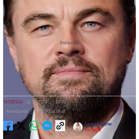
[Publicidad]
NOTICIAS
|
11/11/2024
|
19:39
|
Actualizada
11/11/2024
19:41
Leonor Reyes
Ver perfil