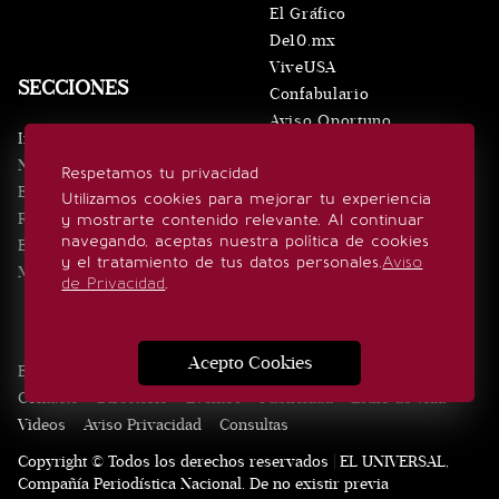
El Gráfico
De10.mx
ViveUSA
SECCIONES
Confabulario
Aviso Oportuno
Inicio
Obituarios
Noticias
Respetamos tu privacidad
Consultas
Eventos
Utilizamos cookies para mejorar tu experiencia
Realeza
y mostrarte contenido relevante. Al continuar
SÍGUENOS
navegando, aceptas nuestra política de cookies
Estilo de vida
y el tratamiento de tus datos personales.
Aviso
Minuto x Minuto
de Privacidad
.
Acepto Cookies
Edición Impresa
Noticias
Quiénes somos
Realeza
Contacto
Directorio
Eventos
Publicidad
Estilo de vida
Videos
Aviso Privacidad
Consultas
Copyright © Todos los derechos reservados | EL UNIVERSAL,
Compañía Periodística Nacional. De no existir previa