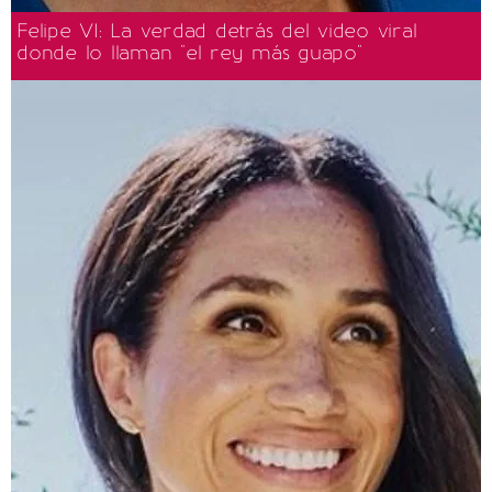
Felipe VI: La verdad detrás del video viral
donde lo llaman "el rey más guapo"