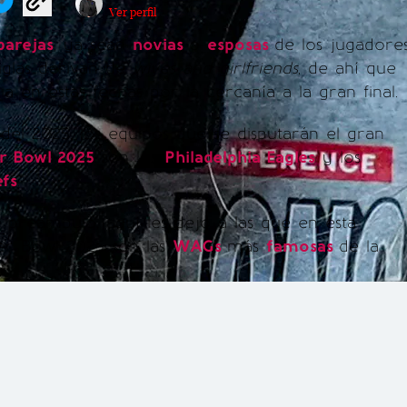
Ver perfil
parejas
, ya sean
novias
o
esposas
de los jugadore
siglas derivan de
wives and girlfriends
, de ahí que
a en estas fechas por la cercanía a la gran final.
 del 2025, los equipos que se disputarán el gran
r Bowl 2025
son los
Philadelphia Eagles
y los
efs
.
s preámbulo, aquí les dejo a las que en esta
per Bowl 2025 son las
WAGs
más
famosas
de la