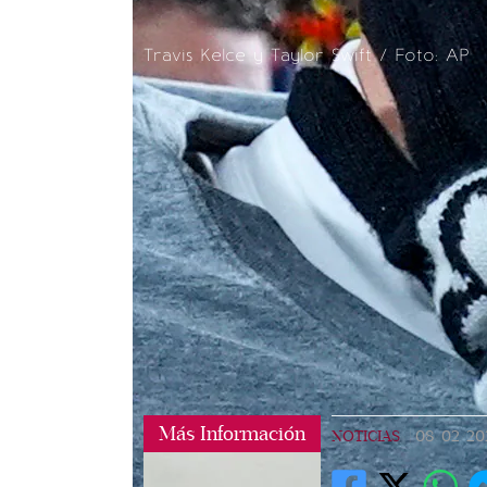
Travis Kelce y Taylor Swift / Foto: AP
Más Información
NOTICIAS
|
08/02/20