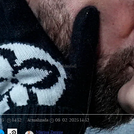
[Publicidad]
25
|
14:52
|
Actualizada
08/02/2025
14:52
Marisa Zannie