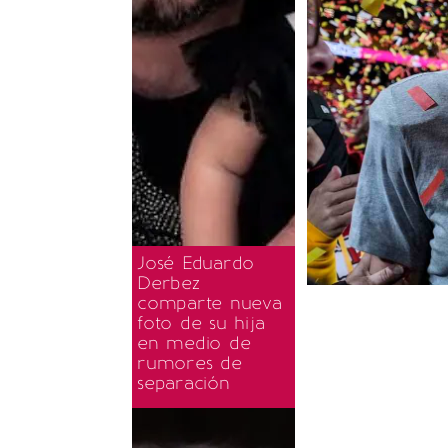
José Eduardo
Derbez
comparte nueva
foto de su hija
en medio de
rumores de
separación