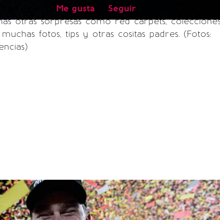
chito (¡danos
Me gusta
y
Seguir
!), además de
as otras sorpresas como red carpets, coleccione
muchas fotos, tips y otras cositas padres. (Fotos:
ncias)