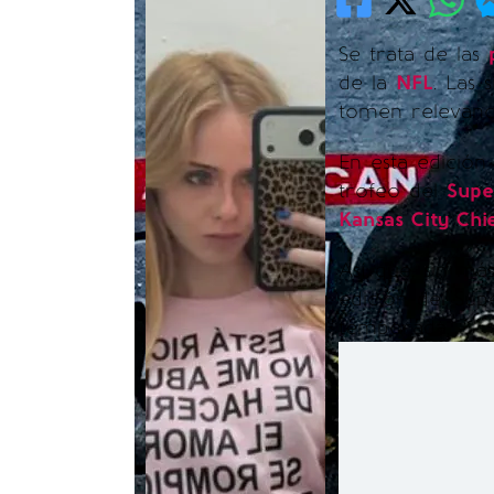
Se trata de las
de la
NFL
. Las 
tomen relevanci
En esta edición
trofeo del
Supe
Kansas City Chi
Así que, sin má
edición del Su
temporada.