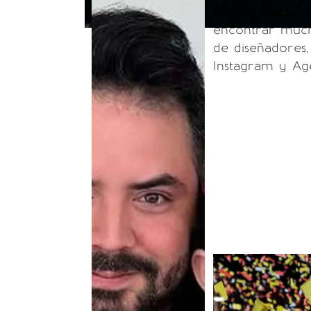
el logo del gan
encontrar much
de diseñadores, 
Instagram y Age