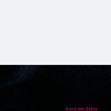
, ¿sigue el furor por el athleisure?
urú puede resolver todas tus dudas sobre moda
e a gurudelestilo1@gmail.com, o haz tu consulta en
udelEstilo, o en Facebook, en
Gurú del Estilo
con