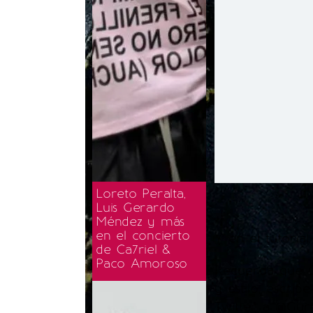
Loreto Peralta,
Luis Gerardo
Méndez y más
en el concierto
Y en el tutorial
de Ca7riel &
Paco Amoroso
Recuerda que G
y estilo, escrib
Twitter a @Gur