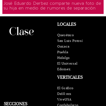
José Eduardo Derbez comparte nueva foto de
su hija en medio de rumores de separación
LOCALES
Querétaro
San Luis Potosí
Oaxaca
Puebla
Hidalgo
El Universal
Edomex
VERTICALES
El Gráfico
De10.mx
ViveUSA
SECCIONES
Confabulario