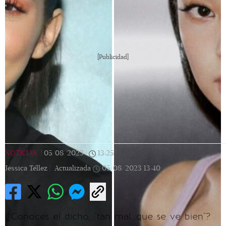
[Publicidad]
NOTICIAS
|
05/08/2023
|
13:25
|
Jessica Téllez |
Actualizada
05/08/2023
13:40
¿Conoces el dicho, "tan mal, que se ve bien"?