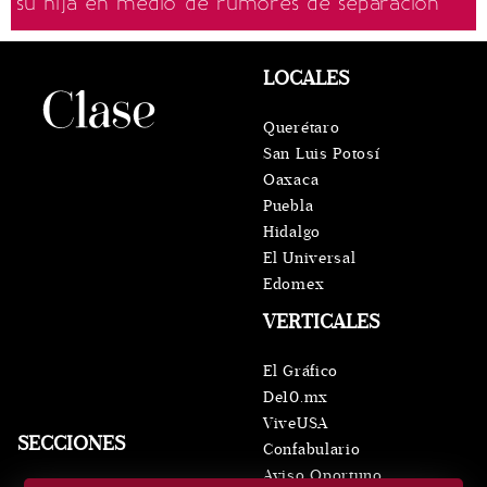
su hija en medio de rumores de separación
LOCALES
Querétaro
San Luis Potosí
Oaxaca
Puebla
Hidalgo
El Universal
Edomex
VERTICALES
El Gráfico
De10.mx
ViveUSA
SECCIONES
Confabulario
Aviso Oportuno