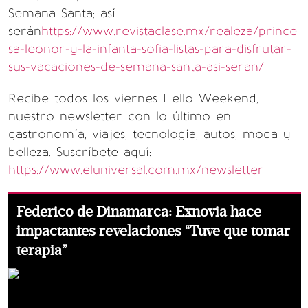
Semana Santa; así
serán
https://www.revistaclase.mx/realeza/prince
sa-leonor-y-la-infanta-sofia-listas-para-disfrutar-
sus-vacaciones-de-semana-santa-asi-seran/
Recibe todos los viernes Hello Weekend,
nuestro newsletter con lo último en
gastronomía, viajes, tecnología, autos, moda y
belleza. Suscríbete aquí:
https://www.eluniversal.com.mx/newsletter
Federico de Dinamarca: Exnovia hace
impactantes revelaciones “Tuve que tomar
terapia”