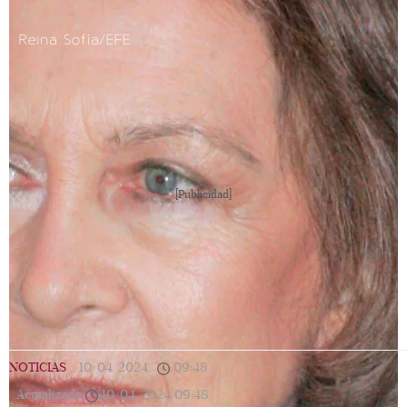
Reina Sofía/EFE
[Publicidad]
NOTICIAS
|
10/04/2024
|
09:48
|
Actualizada
10/04/2024
09:48