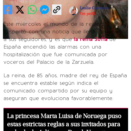
Leslie Carrasco
Ver perfil
Este miércoles el mundo de la realeza
despertó con una noticia que llenó de tensión
a sus seguidores, y es que
la reina Sofía
de
España encendió las alarmas con una
hospitalización que fue comunicada por
voceros del Palacio de la Zarzuela.
La reina, de 85 años, madre del rey de España
se encuentra estable según indica el
comunicado compartido por su equipo y
aseguran que evoluciona favorablemente.
La princesa Marta Luisa de Noruega puso
estas estrictas reglas a sus invitados para