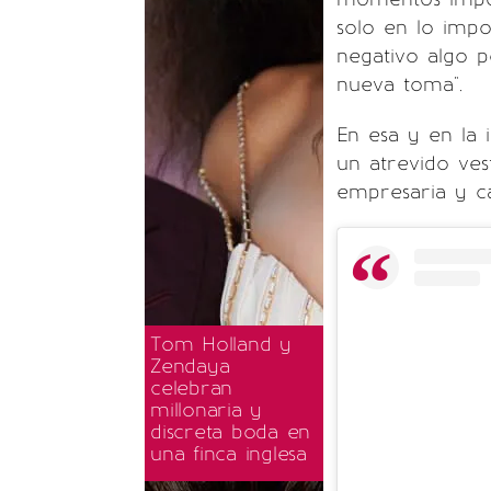
solo en lo impo
negativo algo p
nueva toma".
En esa y en la
un atrevido ves
empresaria y ca
Tom Holland y
Zendaya
celebran
millonaria y
discreta boda en
una finca inglesa