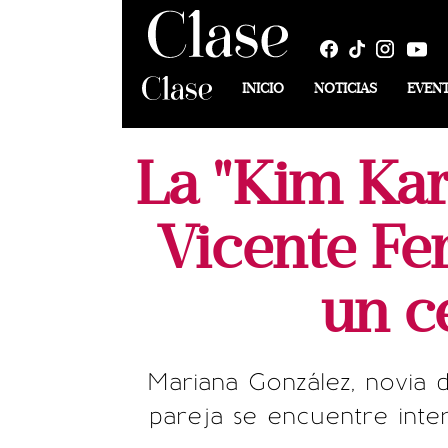
INICIO
NOTICIAS
EVEN
La "Kim Kar
Vicente Fer
un c
Mariana González, novia 
pareja se encuentre inte