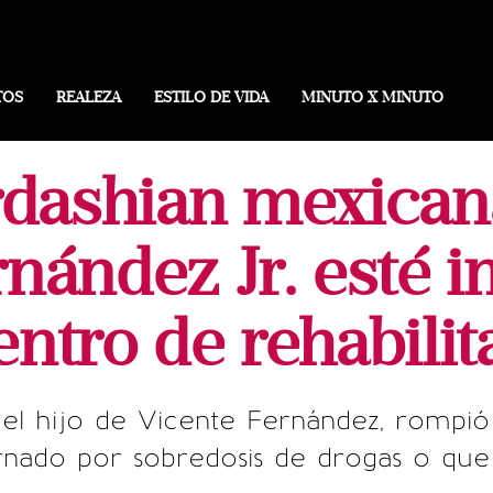
TOS
REALEZA
ESTILO DE VIDA
MINUTO X MINUTO
dashian mexican
nández Jr. esté 
entro de rehabilit
del hijo de Vicente Fernández, rompió 
rnado por sobredosis de drogas o qu