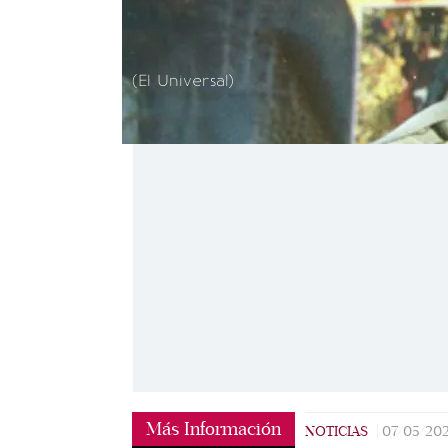
(El Universal)
Más Información
NOTICIAS
|
07/05/202