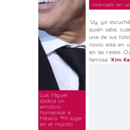
internado en un
"Uy, yo escuch
quién sabe, cua
una de sus foll
novio esta en u
en las redes. Oj
famosa "
Kim Ka
Luis Miguel
dedica un
emotivo
homenaje a
México: “Mi lugar
en el mundo"