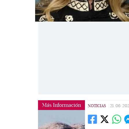
AP
Más Información
NOTICIAS
|
21/06/20