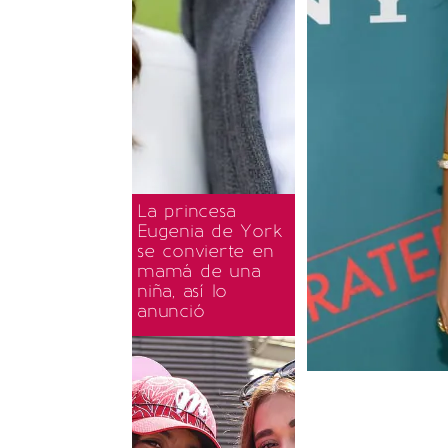
La princesa
Eugenia de York
se convierte en
mamá de una
niña, así lo
anunció