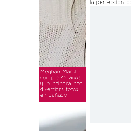
la perfección c
Meghan Markle
cumple 45 años
y lo celebra con
divertidas fotos
en bañador