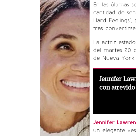
En las últimas 
cantidad de sen
Hard Feelings",
tras convertir
La actriz estad
del martes 20 d
de Nueva York,
Jennifer Law
con atrevido
Jennifer Lawre
un elegante ves