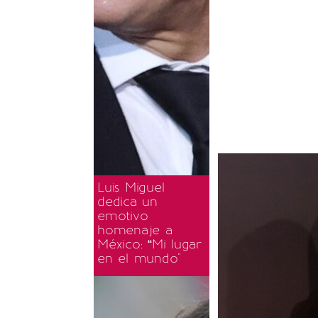
Luis Miguel
dedica un
emotivo
homenaje a
México: “Mi lugar
en el mundo"