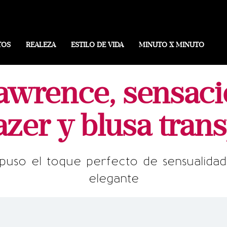
TOS
REALEZA
ESTILO DE VIDA
MINUTO X MINUTO
Lawrence, sensaci
azer y blusa tran
e puso el toque perfecto de sensualida
elegante