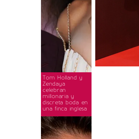
Tom Holland y
Zendaya
celebran
millonaria y
discreta boda en
una finca inglesa