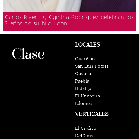
Carlos Rivera y Cynthia Rodríguez celebran los
3 años de su hijo León
LOCALES
Querétaro
San Luis Potosí
Oaxaca
Puebla
Hidalgo
El Universal
Edomex
VERTICALES
El Gráfico
De10.mx