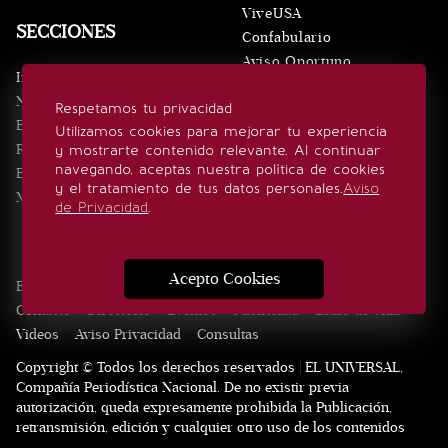
ViveUSA
SECCIONES
Confabulario
Aviso Oportuno
Inicio
Obituarios
Noticias
Respetamos tu privacidad
Consultas
Eventos
Utilizamos cookies para mejorar tu experiencia
Realeza
y mostrarte contenido relevante. Al continuar
SÍGUENOS
navegando, aceptas nuestra política de cookies
Estilo de vida
y el tratamiento de tus datos personales.
Aviso
Minuto x Minuto
de Privacidad
.
Acepto Cookies
Edición Impresa
Noticias
Quiénes somos
Realeza
Contacto
Directorio
Eventos
Publicidad
Estilo de vida
Videos
Aviso Privacidad
Consultas
Copyright © Todos los derechos reservados | EL UNIVERSAL,
Compañía Periodística Nacional. De no existir previa
autorización, queda expresamente prohibida la Publicación,
retransmisión, edición y cualquier otro uso de los contenidos