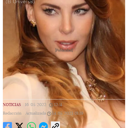
(El Universal)
[Publicidad]
NOTICIAS
|
16/05/2022
|
12:51
|
Redacción |
Actualizada
14/05/2023
01:19