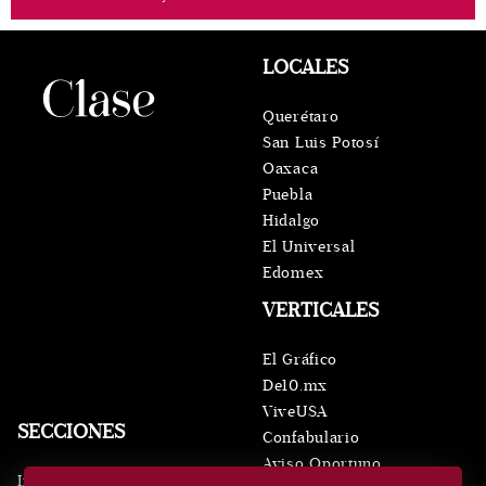
LOCALES
Querétaro
San Luis Potosí
Oaxaca
Puebla
Hidalgo
El Universal
Edomex
VERTICALES
El Gráfico
De10.mx
ViveUSA
SECCIONES
Confabulario
Aviso Oportuno
Inicio