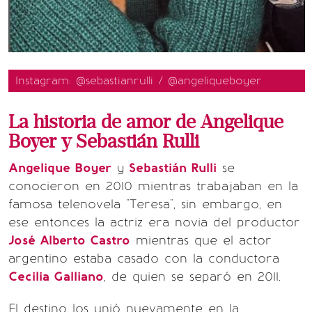
Instagram: @sebastianrulli / @angeliqueboyer
La historia de amor de Angelique
Boyer y Sebastián Rulli
Angelique Boyer
y
Sebastián Rulli
se
conocieron en 2010 mientras trabajaban en la
famosa telenovela "Teresa", sin embargo, en
ese entonces la actriz era novia del productor
José Alberto Castro
mientras que el actor
argentino estaba casado con la conductora
Cecilia Galliano
, de quien se separó en 2011.
El destino los unió nuevamente en la