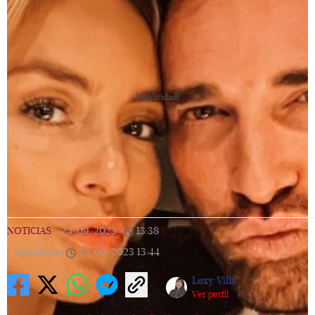
[Publicidad]
NOTICIAS
|
24/09/2023
|
13:38
|
Actualizada
24/09/2023
13:44
Lexy Villa
Ver perfil