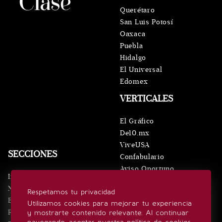
Querétaro
San Luis Potosí
Oaxaca
Puebla
Hidalgo
El Universal
Edomex
VERTICALES
El Gráfico
De10.mx
ViveUSA
SECCIONES
Confabulario
Aviso Oportuno
Inicio
Obituarios
Noticias
Respetamos tu privacidad
Consultas
Eventos
Utilizamos cookies para mejorar tu experiencia
Realeza
y mostrarte contenido relevante. Al continuar
SÍGUENOS