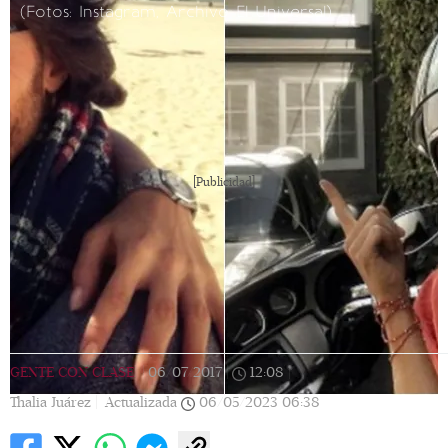
(Fotos: Instagram, Archivo El Universal)
[Publicidad]
GENTE CON CLASE
|
06/07/2017
|
12:08
|
Thalia Juárez |
Actualizada
06/05/2023
06:38