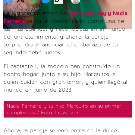
Ver perfil
La historia de amor de
Marc Anthony y Nadia
Ferreira
se sigue consolidando como una de
las más queridas y reconocidas en el mundo
del entretenimiento, y ahora, la pareja
sorprendió al anunciar el embarazo de su
segundo bebé juntos.
El cantante y la modelo han construído un
bonito hogar junto a su hijo Marquitos, a
quien cuidan con gran amor, y quien llegó al
mundo en junio de 2023.
Nadia Ferreira y su hijo Marquito en su primer
cumpleaños / Foto: Instagram
Ahora, la pareja se encuentra en la dulce