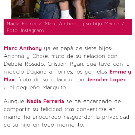
Nadia Ferreira, Marc Anthony y su hijo Marco /
Foto: Instagram
Marc Anthony
ya es papá de siete hijos:
Arianna y Chase, fruto de su relación con
Debbie Rosado, Cristian, Ryan, que tuvo con la
modelo Dayanara Torres, los gemelos
Emme y
Max
, fruto de su relación con
Jennifer Lopez
,
y el pequeño Marquito.
Aunque
Nadia Ferreria
se ha encargado de
compartir su felicidad tras convertirse en
mamá, ha procurado resguardar la privacidad
de su hijo en todo momento.