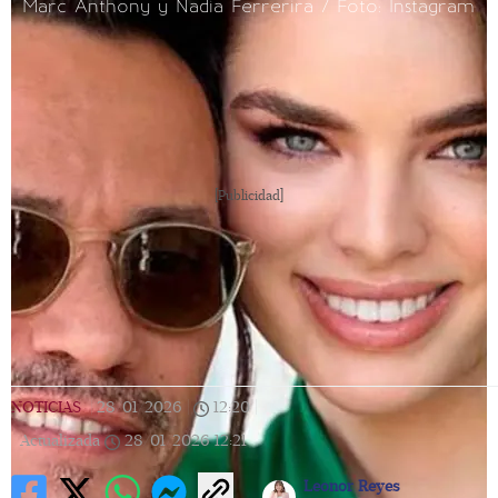
Marc Anthony y Nadia Ferrerira / Foto: Instagram
[Publicidad]
NOTICIAS
|
28/01/2026
|
12:20
|
Actualizada
28/01/2026
12:21
Leonor Reyes