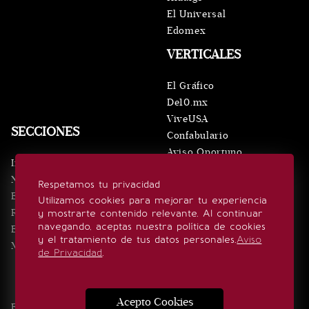
El Universal
Edomex
VERTICALES
El Gráfico
De10.mx
ViveUSA
SECCIONES
Confabulario
Aviso Oportuno
Inicio
Obituarios
Noticias
Respetamos tu privacidad
Consultas
Eventos
Utilizamos cookies para mejorar tu experiencia
Realeza
y mostrarte contenido relevante. Al continuar
SÍGUENOS
navegando, aceptas nuestra política de cookies
Estilo de vida
y el tratamiento de tus datos personales.
Aviso
Minuto x Minuto
de Privacidad
.
Acepto Cookies
Edición Impresa
Noticias
Quiénes somos
Realeza