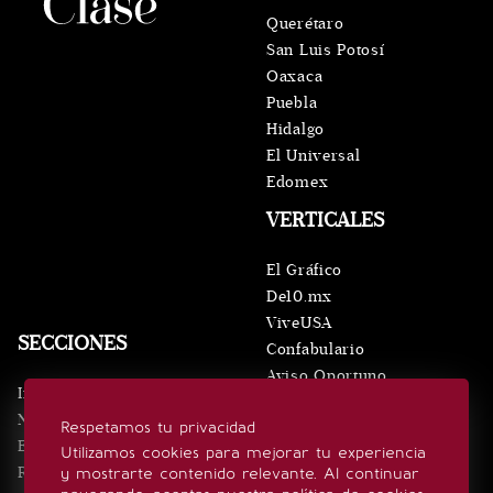
Querétaro
San Luis Potosí
Oaxaca
Puebla
Hidalgo
El Universal
Edomex
VERTICALES
El Gráfico
De10.mx
ViveUSA
SECCIONES
Confabulario
Aviso Oportuno
Inicio
Obituarios
Noticias
Respetamos tu privacidad
Consultas
Eventos
Utilizamos cookies para mejorar tu experiencia
Realeza
y mostrarte contenido relevante. Al continuar
SÍGUENOS