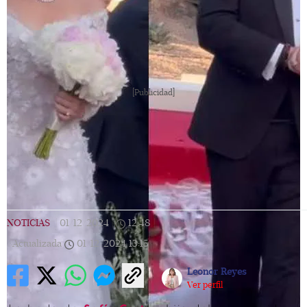
[Publicidad]
NOTICIAS
|
01/12/2024
|
12:48
|
Actualizada
01/12/2024
13:15
Leonor Reyes
Ver perfil