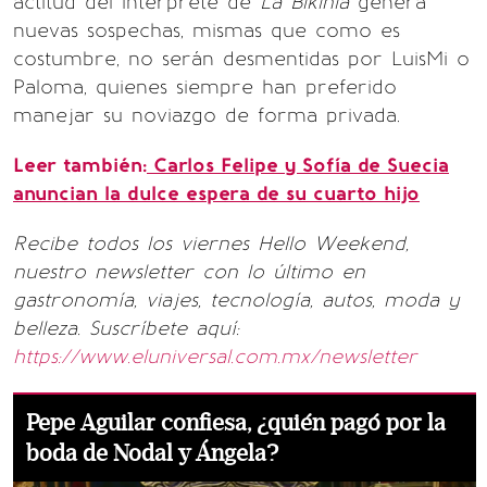
actitud del intérprete de
La Bikinia
genera
nuevas sospechas, mismas que como es
costumbre, no serán desmentidas por LuisMi o
Paloma, quienes siempre han preferido
manejar su noviazgo de forma privada.
Leer también:
Carlos Felipe y Sofía de Suecia
anuncian la dulce espera de su cuarto hijo
Recibe todos los viernes Hello Weekend,
nuestro newsletter con lo último en
gastronomía, viajes, tecnología, autos, moda y
belleza. Suscríbete aquí:
https://www.eluniversal.com.mx/newsletter
Pepe Aguilar confiesa, ¿quién pagó por la
boda de Nodal y Ángela?