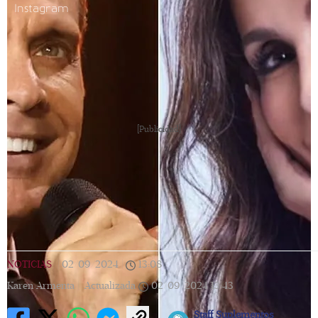
Instagram
[Publicidad]
NOTICIAS
|
02/09/2024
|
13:08
|
Karen Armenta |
Actualizada
02/09/2024
13:43
Staff Suplementos