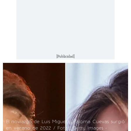
[Publicidad]
El noviazgo de Luis Miguel y Paloma Cuevas surgió
en verano de 2022 / Fotos: Getty Images -