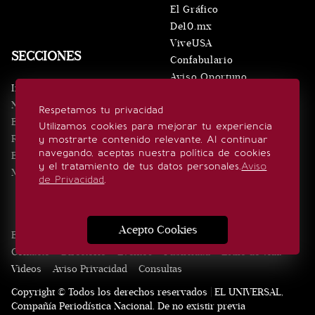
El Gráfico
De10.mx
ViveUSA
SECCIONES
Confabulario
Aviso Oportuno
Inicio
Obituarios
Noticias
Respetamos tu privacidad
Consultas
Eventos
Utilizamos cookies para mejorar tu experiencia
Realeza
y mostrarte contenido relevante. Al continuar
SÍGUENOS
navegando, aceptas nuestra política de cookies
Estilo de vida
y el tratamiento de tus datos personales.
Aviso
Minuto x Minuto
de Privacidad
.
Acepto Cookies
Edición Impresa
Noticias
Quiénes somos
Realeza
Contacto
Directorio
Eventos
Publicidad
Estilo de vida
Videos
Aviso Privacidad
Consultas
Copyright © Todos los derechos reservados | EL UNIVERSAL,
Compañía Periodística Nacional. De no existir previa