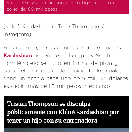
Khloé Kardashian presume a su hija True con
bolso de 80 mil pesos
(Khloé Kardashian y True Thompson /
Instagram)
Sin embargo, no es el único artículo que las
Kardashian
tienen de Leiber, pues North
también dejó ser uno en forma de pizza y
otro del carruaje de la cenicienta, los cuales,
tiene un precio cada uno de 5 mil 695 dólares,
es decir, más de 113 mil pesos mexicanos.
Tristan Thompson se disculpa
públicamente con Khloé Kardashian por
tener un hijo con su entrenadora