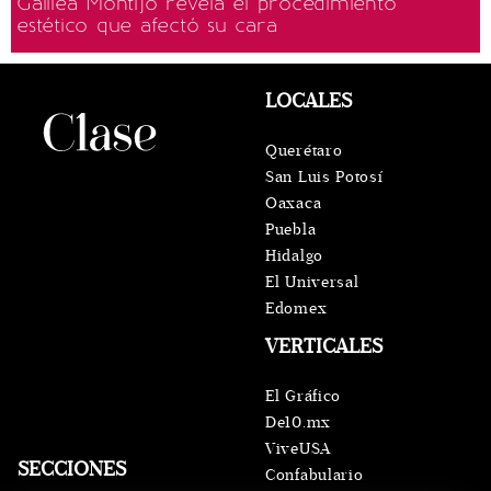
Galilea Montijo revela el procedimiento
estético que afectó su cara
LOCALES
Querétaro
San Luis Potosí
Oaxaca
Puebla
Hidalgo
El Universal
Edomex
VERTICALES
El Gráfico
De10.mx
ViveUSA
SECCIONES
Confabulario