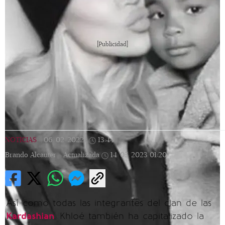
[Publicidad]
NOTICIAS
|
06/02/2022
|
13:44
|
Brando Alcauter |
Actualizada
14/05/2023
01:20
Así como todas las integrantes del clan de las
Kardashian
, Khloé también ha capitalizado la