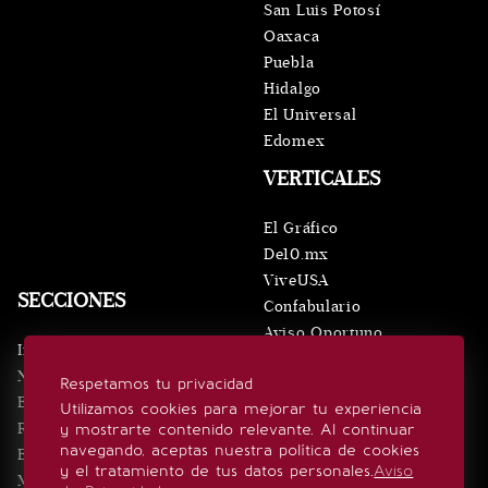
San Luis Potosí
Oaxaca
Puebla
Hidalgo
El Universal
Edomex
VERTICALES
El Gráfico
De10.mx
ViveUSA
SECCIONES
Confabulario
Aviso Oportuno
Inicio
Obituarios
Noticias
Respetamos tu privacidad
Consultas
Eventos
Utilizamos cookies para mejorar tu experiencia
Realeza
y mostrarte contenido relevante. Al continuar
SÍGUENOS
navegando, aceptas nuestra política de cookies
Estilo de vida
y el tratamiento de tus datos personales.
Aviso
Minuto x Minuto