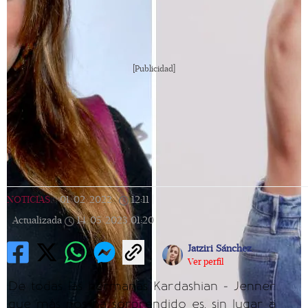
[Publicidad]
NOTICIAS
|
01/02/2022
|
12:11
|
Actualizada
14/05/2023
01:20
Jatziri Sánchez
Ver perfil
De todas las hermanas Kardashian - Jenner
que más nos ha sorprendido es, sin lugar a