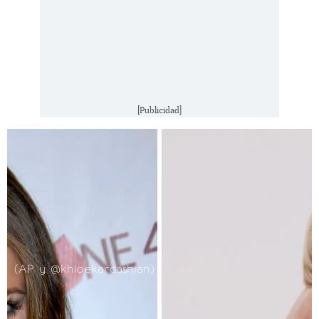
[Publicidad]
(AP y @khloekardashian)