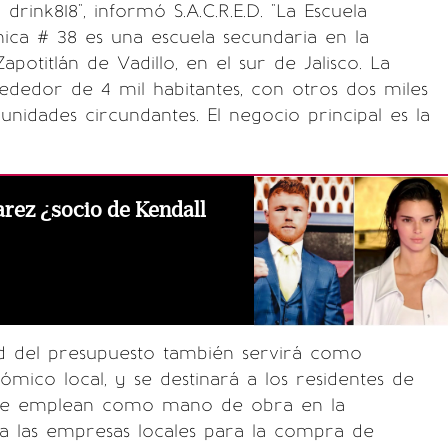
drink818", informó S.A.C.R.E.D. "La Escuela
ica # 38 es una escuela secundaria en la
potitlán de Vadillo, en el sur de Jalisco. La
rededor de 4 mil habitantes, con otros dos miles
nidades circundantes. El negocio principal es la
arez ¿socio de Kendall
ad del presupuesto también servirá como
ómico local, y se destinará a los residentes de
 se emplean como mano de obra en la
a las empresas locales para la compra de