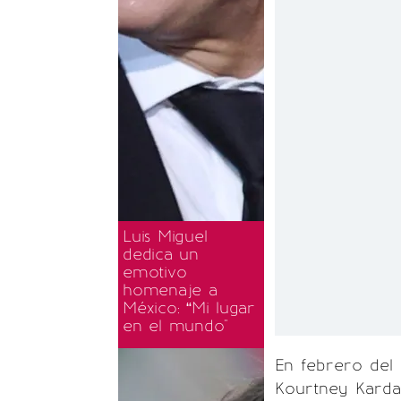
Luis Miguel
dedica un
emotivo
homenaje a
México: “Mi lugar
en el mundo"
En febrero del
Kourtney Kardas