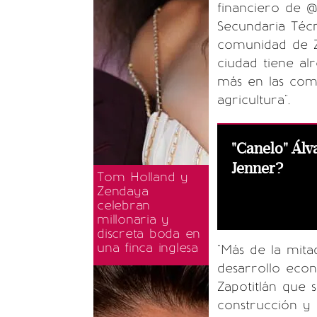
financiero de @ 
Secundaria Técn
comunidad de Za
ciudad tiene al
más en las comu
agricultura".
"Canelo" Álv
Jenner?
Tom Holland y
Zendaya
celebran
millonaria y
discreta boda en
una finca inglesa
"Más de la mit
desarrollo econ
Zapotitlán que
construcción y 