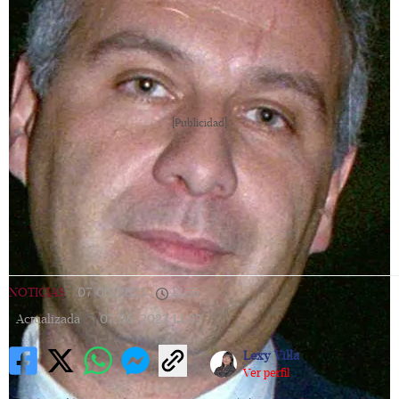
[Publicidad]
NOTICIAS
|
07/06/2023
|
13:55
|
Actualizada
07/06/2023
14:02
Lexy Villa
Ver perfil