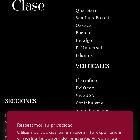
Querétaro
San Luis Potosí
Oaxaca
Puebla
Hidalgo
El Universal
Edomex
VERTICALES
El Gráfico
De10.mx
ViveUSA
SECCIONES
Confabulario
Aviso Oportuno
Inicio
Obituarios
Noticias
Respetamos tu privacidad
Consultas
Eventos
Utilizamos cookies para mejorar tu experiencia
Realeza
y mostrarte contenido relevante. Al continuar