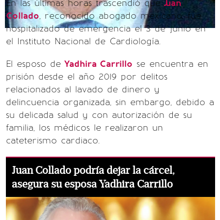
En las últimas horas trascendió que
Juan
Collado
, reconocido abogado mexicano, fue
hospitalizado de emergencia el 3 de junio en
el Instituto Nacional de Cardiología.
El esposo de
Yadhira Carrillo
se encuentra en
prisión desde el año 2019 por delitos
relacionados al lavado de dinero y
delincuencia organizada, sin embargo, debido a
su delicada salud y con autorización de su
familia, los médicos le realizaron un
cateterismo cardiaco.
Juan Collado podría dejar la cárcel,
asegura su esposa Yadhira Carrillo