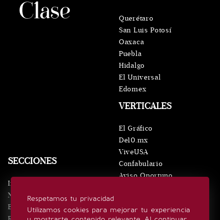
Querétaro
San Luis Potosí
Oaxaca
Puebla
Hidalgo
El Universal
Edomex
VERTICALES
El Gráfico
De10.mx
ViveUSA
SECCIONES
Confabulario
Aviso Oportuno
Inicio
Obituarios
Noticias
Respetamos tu privacidad
Consultas
Eventos
Utilizamos cookies para mejorar tu experiencia
Realeza
y mostrarte contenido relevante. Al continuar