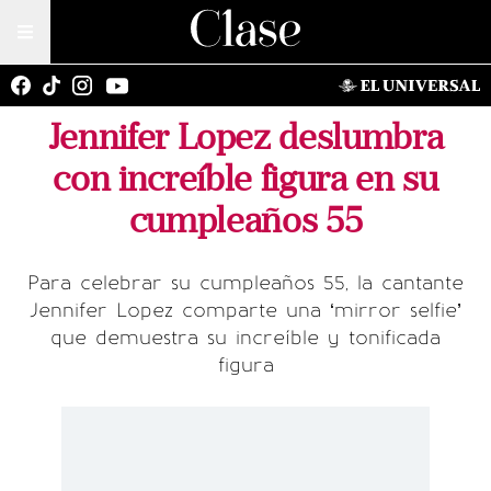
Jennifer Lopez deslumbra
con increíble figura en su
cumpleaños 55
Para celebrar su cumpleaños 55, la cantante
Jennifer Lopez comparte una ‘mirror selfie’
que demuestra su increíble y tonificada
figura