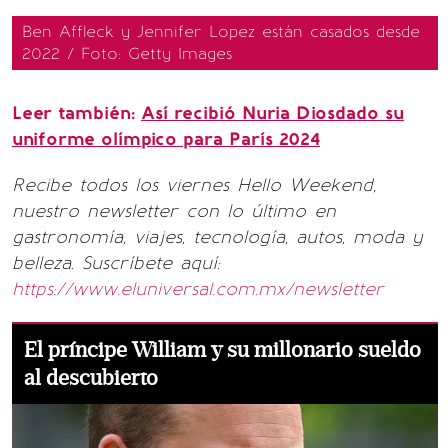
Ben Affleck y Jennifer Lopez están casados desde
2022 / Foto: Getty Images
Leer también:
Así recibió Nuria Diosdado su
uniforme olímpico para París 2024
Recibe todos los viernes Hello Weekend,
nuestro newsletter con lo último en
gastronomía, viajes, tecnología, autos, moda y
belleza. Suscríbete aquí:
https://www.eluniversal.com.mx/newsletter
El príncipe William y su millonario sueldo
al descubierto