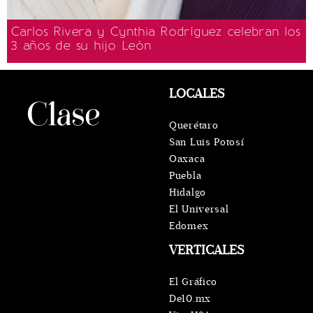
Carlos Rivera y Cynthia Rodríguez celebran los
3 años de su hijo León
LOCALES
Querétaro
San Luis Potosí
Oaxaca
Puebla
Hidalgo
El Universal
Edomex
VERTICALES
El Gráfico
De10.mx