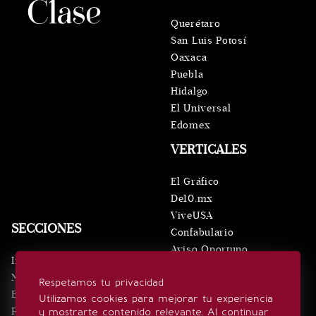
Querétaro
San Luis Potosí
Oaxaca
Puebla
Hidalgo
El Universal
Edomex
VERTICALES
El Gráfico
De10.mx
ViveUSA
SECCIONES
Confabulario
Aviso Oportuno
Inicio
Obituarios
Noticias
Respetamos tu privacidad
Consultas
Eventos
Utilizamos cookies para mejorar tu experiencia
Realeza
y mostrarte contenido relevante. Al continuar