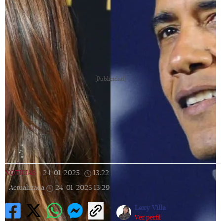
[Publicidad]
NOTICIAS
|
24/01/2025
|
13:22
|
Actualizada
24/01/2025
13:29
Lexy Villa
Ver perfil