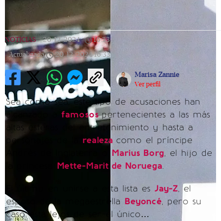
NOTICIAS
|
20/12/2024
|
16:33
|
Actualizada
20/12/2024
16:33
Marisa Zannie
Ver perfil
Sea como sea, este tipo de acusaciones han
alcanzado a
famosos
pertenecientes a las más
altas esferas del entretenimiento y hasta a
personajes de la
realeza
como el príncipe
Andrés de Inglaterra o
Marius Borg
, el hijo de
la princesa
Mette-Marit de Noruega
.
El último en unirse a esta lista es
Jay-Z
, el
esposo de la megaestrella
Beyoncé
, pero su
caso está lejos de ser el único…