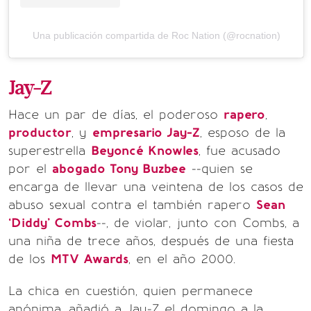
Una publicación compartida de Roc Nation (@rocnation)
Jay-Z
Hace un par de días, el poderoso
rapero
,
productor
, y
empresario Jay-Z
, esposo de la
superestrella
Beyoncé Knowles
, fue acusado
por el
abogado Tony Buzbee
--quien se
encarga de llevar una veintena de los casos de
abuso sexual contra el también rapero
Sean
‘Diddy’ Combs
--, de violar, junto con Combs, a
una niña de trece años, después de una fiesta
de los
MTV Awards
, en el año 2000.
La chica en cuestión, quien permanece
anónima, añadió a Jay-Z el domingo a la