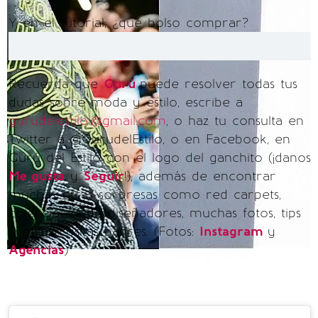
Y en el tutorial, ¿qué bolso comprar?
Recuerda que
Gurú
puede resolver todas tus
dudas sobre moda y estilo, escribe a
gurudelestilo1@gmail.com
, o haz tu consulta en
Twitter a @GurudelEstilo, o en Facebook, en
Gurú del Estilo con el logo del ganchito (¡danos
Me gusta
y
Seguir
!), además de encontrar
muchas otras sorpresas como red carpets,
colecciones de diseñadores, muchas fotos, tips
y otras cositas padres. (Fotos:
Instagram
y
Agencias
)