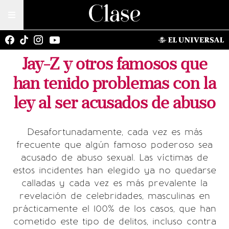
Jay-Z y otros famosos que
han tenido problemas con la
ley al ser acusados de abuso
Desafortunadamente, cada vez es más
frecuente que algún famoso poderoso sea
acusado de abuso sexual. Las víctimas de
estos incidentes han elegido ya no quedarse
calladas y cada vez es más prevalente la
revelación de celebridades, masculinas en
prácticamente el 100% de los casos, que han
cometido este tipo de delitos, incluso contra