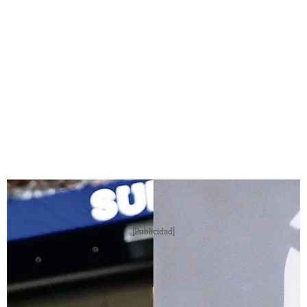
Jay-Z y Sean 'Diddy' Combs. (Foto: EFE)
[Publicidad]