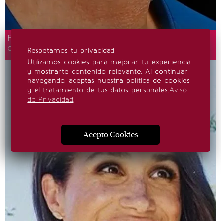
Felipe VI: La verdad detrás del video viral
donde lo llaman "el rey más guapo"
Respetamos tu privacidad
Utilizamos cookies para mejorar tu experiencia
y mostrarte contenido relevante. Al continuar
navegando, aceptas nuestra política de cookies
y el tratamiento de tus datos personales.
Aviso
de Privacidad
.
Acepto Cookies