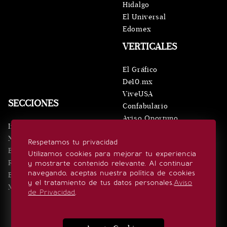
Hidalgo
El Universal
Edomex
VERTICALES
El Gráfico
De10.mx
ViveUSA
SECCIONES
Confabulario
Aviso Oportuno
Inicio
Obituarios
Noticias
Respetamos tu privacidad
Consultas
Eventos
Utilizamos cookies para mejorar tu experiencia
Realeza
y mostrarte contenido relevante. Al continuar
SÍGUENOS
navegando, aceptas nuestra política de cookies
Estilo de vida
y el tratamiento de tus datos personales.
Aviso
Minuto x Minuto
de Privacidad
.