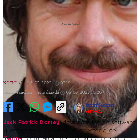
[Publicidad]
NOTICIAS
|
26/05/2022
|
07:18
|
Jatziri Sanchez |
Actualizada
05/05/2023
10:26
Jatziri Sánchez
Ver perfil
Jack Patrick Dorsey
, desarrollador de software
y empresario, renunció al directorio de
Twitter
, compañía que cofundó y que inició