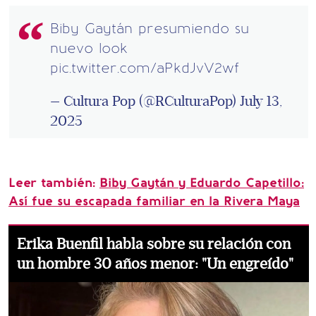
Biby Gaytán presumiendo su
nuevo look
pic.twitter.com/aPkdJvV2wf
— Cultura Pop (@RCulturaPop)
July 13,
2025
Leer también:
Biby Gaytán y Eduardo Capetillo:
Así fue su escapada familiar en la Rivera Maya
Erika Buenfil habla sobre su relación con
un hombre 30 años menor: "Un engreído"