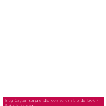
Biby Gaytán sorprendió con su cambio de look /
Foto: Instagram