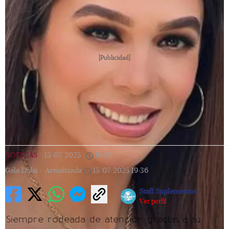
[Publicidad]
NOTICIAS
|
15/07/2025
|
19:30
|
Gala Dalai |
Actualizada
15/07/2025
19:36
Staff Suplementos
Ver perfil
Siempre rodeada de atención gracias a su