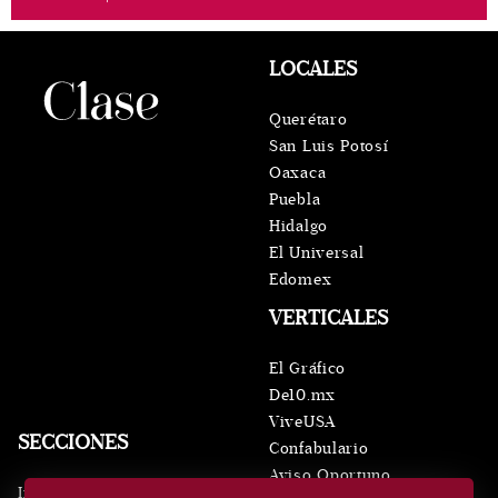
LOCALES
Querétaro
San Luis Potosí
Oaxaca
Puebla
Hidalgo
El Universal
Edomex
VERTICALES
El Gráfico
De10.mx
ViveUSA
SECCIONES
Confabulario
Aviso Oportuno
Inicio