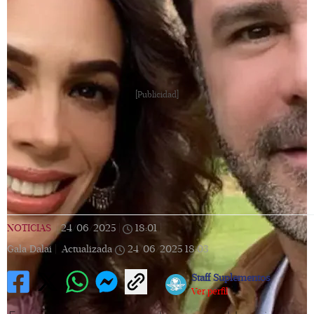
[Publicidad]
NOTICIAS
|
24/06/2025
|
18:01
|
Gala Dalai |
Actualizada
24/06/2025
18:03
Staff Suplementos
Ver perfil