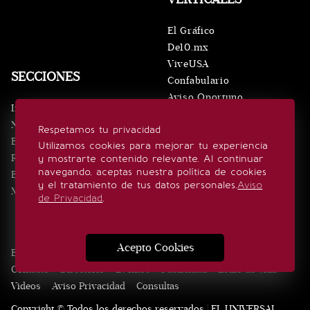
El Gráfico
De10.mx
ViveUSA
SECCIONES
Confabulario
Aviso Oportuno
Inicio
Obituarios
Noticias
Respetamos tu privacidad
Consultas
Eventos
Utilizamos cookies para mejorar tu experiencia
Realeza
y mostrarte contenido relevante. Al continuar
SÍGUENOS
navegando, aceptas nuestra política de cookies
Estilo de vida
y el tratamiento de tus datos personales.
Aviso
Minuto x Minuto
de Privacidad
.
Acepto Cookies
Edición Impresa
Noticias
Quiénes somos
Realeza
Contacto
Directorio
Eventos
Publicidad
Estilo de vida
Videos
Aviso Privacidad
Consultas
Copyright © Todos los derechos reservados | EL UNIVERSAL,