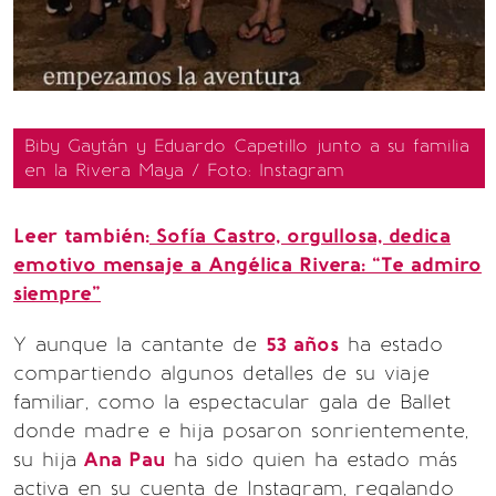
Biby Gaytán y Eduardo Capetillo junto a su familia
en la Rivera Maya / Foto: Instagram
Leer también:
Sofía Castro, orgullosa, dedica
emotivo mensaje a Angélica Rivera: “Te admiro
siempre”
Y aunque la cantante de
53 años
ha estado
compartiendo algunos detalles de su viaje
familiar, como la espectacular gala de Ballet
donde madre e hija posaron sonrientemente,
su hija
Ana Pau
ha sido quien ha estado más
activa en su cuenta de Instagram, regalando